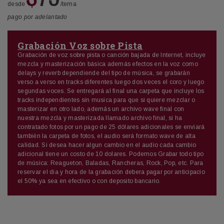
desde
/tema
pago por adelantado
Grabación Voz sobre Pista
Grabación de voz sobre pista o canción bajada de Internet, incluye
mezcla y masterización básica además efectos en la voz como
delays y reverb dependiende del tipo de música, se grabarán
verso a verso en tracks diferentes luego dos veces el coro y luego
segundas voces. Se entregará al final una carpeta que incluye los
tracks independientes sin musica para que si quiere mezclar o
masterizar en otro lado, además un archivo wave final con
nuestra mezcla y masterizada llamado archivo final, si ha
contratado fotos por un pago de 25 dólares adicionales se enviará
también la carpeta de fotos, el audio será formato wave de alta
calidad. Si desea hacer algun cambio en el audio cada cambio
adicional tiene un costo de 10 dolares. Podemos Grabar todo tipo
de música: Reagueton, Baladas, Rancheras, Rock, Pop, etc. Para
reservar el dia y hora de la grabación debera pagar por anticipacio
el 50% ya sea en efectivo o con deposito bancario.