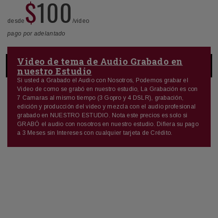
$
100
desde
/video
pago por adelantado
Video de tema de Audio Grabado en
nuestro Estudio
Si usted a Grabado el Audio con Nosotros, Podemos grabar el
Video de como se grabó en nuestro estudio, La Grabación es con
7 Camaras al mismo tiempo (3 Gopro y 4 DSLR), grabación,
edición y producción del video y mezcla con el audio profesional
grabado en NUESTRO ESTUDIO. Nota este precios es solo si
GRABÓ el audio con nosotros en nuestro estudio. Difiera su pago
a 3 Meses sin Intereses con cualquier tarjeta de Crédito.