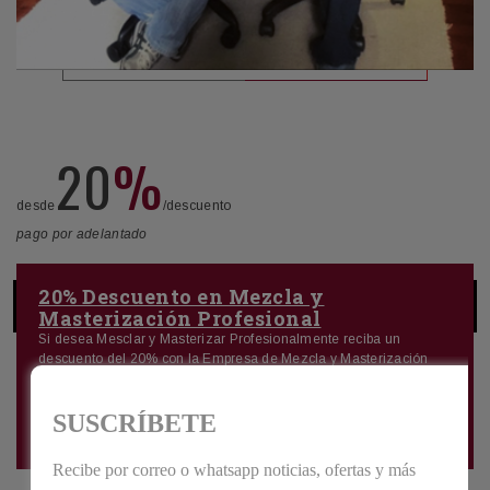
20
%
desde
/descuento
pago por adelantado
20% Descuento en Mezcla y
Masterización Profesional
Si desea Mesclar y Masterizar Profesionalmente reciba un
descuento del 20% con la Empresa de Mezcla y Masterización
con la Mayor Trayectoria y Calidad del Cuenca. Nos hemos aliado
a la empresa más profesional de Mezcla y Masterización
Profesional. Grabé con nosotros y obtenga este descuento
especial.