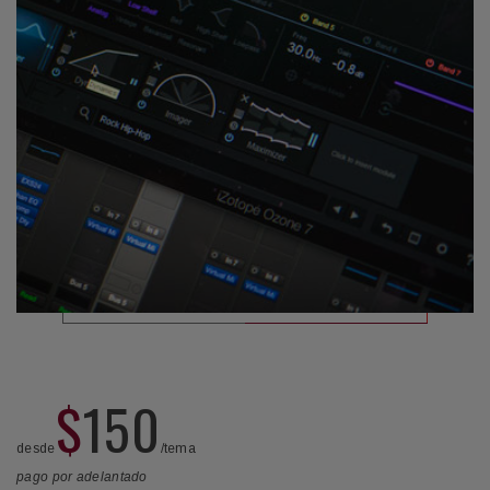
$
150
desde
/tema
pago por adelantado