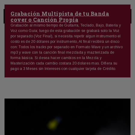
Grabación Multipista de tu Banda
cover o Canción Propia
Grabación al mismo tiempo de Guitarra, Teclado, Bajo, Batería y
Voz como Guia; luego de esta grabación se grabará solo la Voz
por separado (Voz Final), si necesita repetir algun instrumento el
costo es de 20 dólares por instrumento, Al final recibirá un disco
con: Todos los tracks por separado en Formato Wave y un archivo
mp3 y wave con la canción final mezclada y mazterizada de
forma básica. Si desea hacer cambios en la Mezcla y
Masterización cada cambio costara 20 dolares mas. Difiera su
pago a 3 Meses sin Intereses con cualquier tarjeta de Crédito.