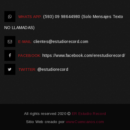
(593) 09 98644980 (Solo Mensajes Texto
WHATS APP:
NO LLAMADAS)
clientes@estudiorecord.com
E-MAIL:
https://www.facebook.com/erestudiorecord/
FACEBOOK:
@estudiorecord
TWITTER:
All rights reserved 2020
ER Estudio Record
Sitio Web creado por
www.Cuencanos.com